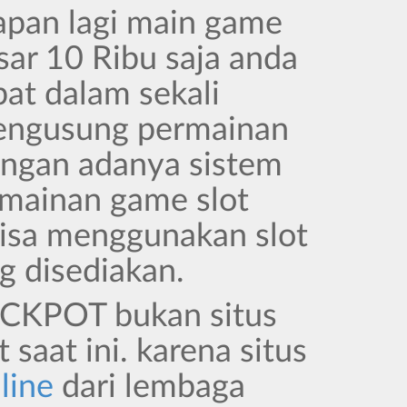
apan lagi main game
esar 10 Ribu saja anda
at dalam sekali
mengusung permainan
Dengan adanya sistem
rmainan game slot
bisa menggunakan slot
g disediakan.
ACKPOT bukan situs
 saat ini. karena situs
line
dari lembaga