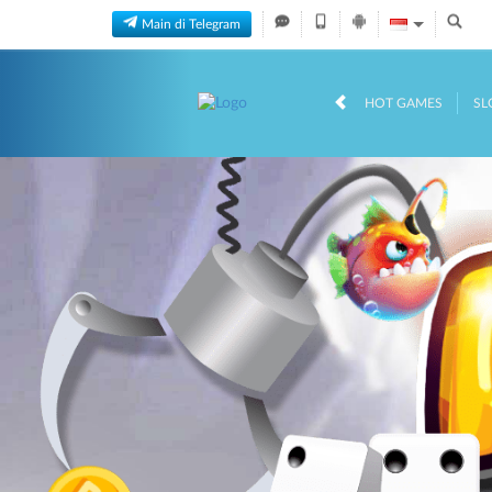
Main di Telegram
HOT GAMES
SL