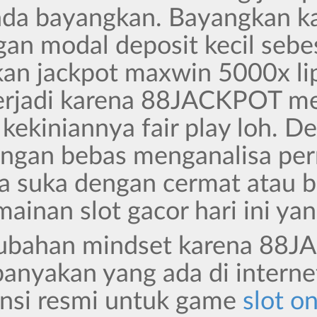
da bayangkan. Bayangkan k
ngan modal deposit kecil seb
an jackpot maxwin 5000x lip
a terjadi karena 88JACKPOT 
 kekiniannya fair play loh. 
dengan bebas menganalisa pe
da suka dengan cermat atau 
inan slot gacor hari ini yan
rubahan mindset karena 88J
banyakan yang ada di internet
sensi resmi untuk game
slot on