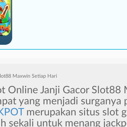
Slot88 Maxwin Setiap Hari
t Online Janji Gacor Slot88 
pat yang menjadi surganya p
KPOT
merupakan situs slot ga
 sekali untuk menang jackp