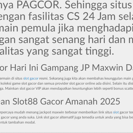
nya PAGCOR. Sehingga situs 
gan fasilitas CS 24 Jam sela
in pemula jika menghadapi 
gan sangat senang hari dan 
litas yang sangat tinggi.
cor Hari Ini Gampang JP Maxwin D
ermain di situs
slot gacor
resmi. Sekarang juga kita akan membahas keunggulan main 
 koleksi game slot gacor dan semua provider slot gacor online ada disini. Selain itu d
a. Mainkan slot gacor VIP akan mendapatkan keuntungkan lebih seperti bonus scatte
 Dan Slot88 Gacor Amanah 2025
 terpercaya mudah menang jackpot maxwin terbesar memberikan link situs
slot
gacor ter
acor yang anda suka. Link slot gacor alternatif juga tersedia untuk anda yang bisa b
untuk tambahan modal.