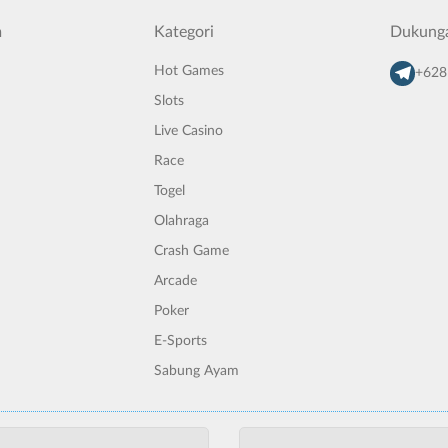
m
Kategori
Dukung
Hot Games
+628
Slots
Live Casino
Race
Togel
Olahraga
Crash Game
Arcade
Poker
E-Sports
Sabung Ayam