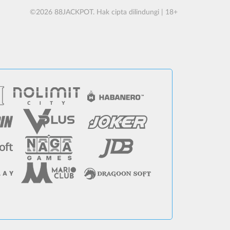
©2026 88JACKPOT. Hak cipta dilindungi | 18+