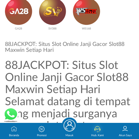
GA28
SV388
WS168
88JACKPOT: Situs Slot Online Janji Gacor Slot88
Maxwin Setiap Hari
88JACKPOT: Situs Slot
Online Janji Gacor Slot88
Maxwin Setiap Hari
Selamat datang di tempat
yang menjadi surganya
para pecinta slot gacor
online hari ini.
Beranda
Promosi
Masuk
Hub. Kami
Akun Saya