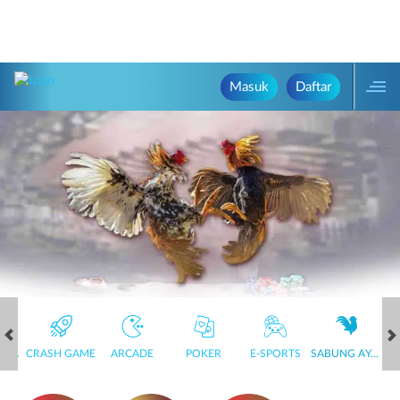
Masuk
Daftar
AGA
CRASH GAME
ARCADE
POKER
E-SPORTS
SABUNG AYAM