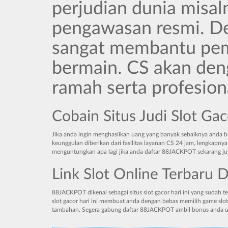
perjudian dunia misal
pengawasan resmi. Den
sangat membantu pema
bermain. CS akan den
ramah serta profesiona
Cobain Situs Judi Slot Ga
Jika anda ingin menghasilkan uang yang banyak sebaiknya anda b
keunggulan diberikan dari fasilitas layanan CS 24 jam, lengkapnya
menguntungkan apa lagi jika anda daftar 88JACKPOT sekarang jug
Link Slot Online Terbaru
88JACKPOT dikenal sebagai situs slot gacor hari ini yang sudah
slot gacor hari ini membuat anda dengan bebas memilih game slot g
tambahan. Segera gabung daftar 88JACKPOT ambil bonus anda 