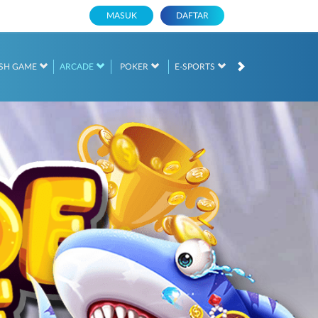
MASUK
DAFTAR
SH GAME
ARCADE
POKER
E-SPORTS
SABUNG AYAM