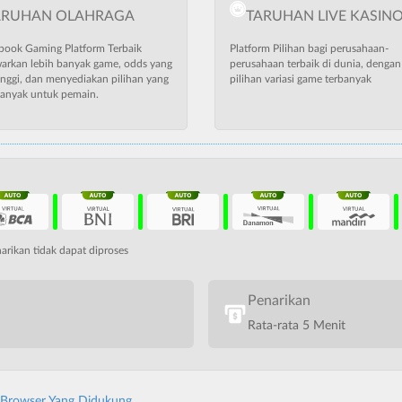
ARUHAN OLAHRAGA
TARUHAN LIVE KASIN
book Gaming Platform Terbaik
Platform Pilihan bagi perusahaan-
rkan lebih banyak game, odds yang
perusahaan terbaik di dunia, dengan
tinggi, dan menyediakan pilihan yang
pilihan variasi game terbanyak
banyak untuk pemain.
arikan tidak dapat diproses
Penarikan
Rata-rata 5 Menit
Browser Yang Didukung