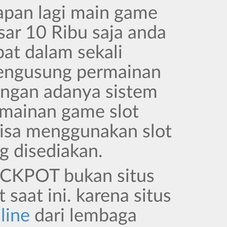
apan lagi main game
esar 10 Ribu saja anda
at dalam sekali
mengusung permainan
Dengan adanya sistem
rmainan game slot
bisa menggunakan slot
g disediakan.
ACKPOT bukan situs
 saat ini. karena situs
line
dari lembaga