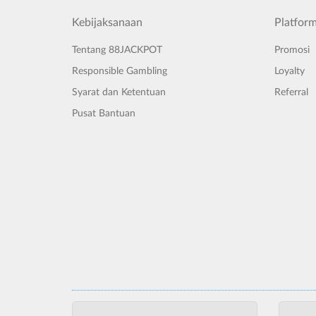
Kebijaksanaan
Platfor
Tentang 88JACKPOT
Promosi
Responsible Gambling
Loyalty
Syarat dan Ketentuan
Referral
Pusat Bantuan