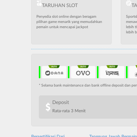
TARUHAN SLOT
T
Penyedia slot online dengan beragam
Sports
pilihan game menarik yang memudahkan
menawa
pemain untuk mencapai jackpot
lebih 
lebih 
* Selama bank maintenance dan bank offline deposit dan pen
Deposit
Rata-rata 3 Menit
Bersertifikasi Dari
Tanggung Jawab Bermain