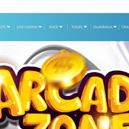
OTS
LIVE CASINO
RACE
TOGEL
OLAHRAGA
CRA