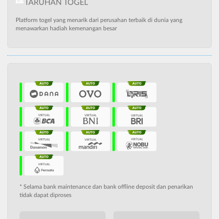
TARUHAN TOGEL
Platform togel yang menarik dari perusahan terbaik di dunia yang
menawarkan hadiah kemenangan besar
* Selama bank maintenance dan bank offline deposit dan penarikan
tidak dapat diproses