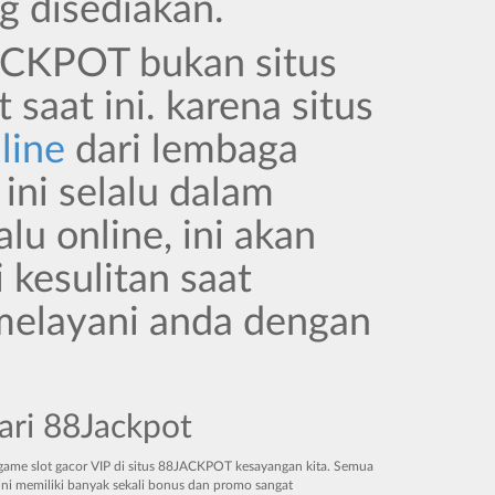
g disediakan.
ACKPOT bukan situs
 saat ini. karena situs
line
dari lembaga
ini selalu dalam
lu online, ini akan
kesulitan saat
melayani anda dengan
ari 88Jackpot
game slot gacor VIP di situs 88JACKPOT kesayangan kita. Semua
isini memiliki banyak sekali bonus dan promo sangat