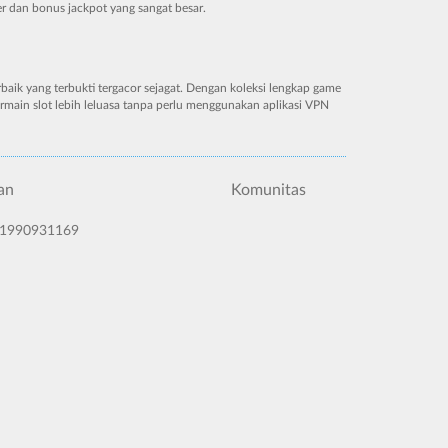
r dan bonus jackpot yang sangat besar.
baik yang terbukti tergacor sejagat. Dengan koleksi lengkap game
ermain slot lebih leluasa tanpa perlu menggunakan aplikasi VPN
an
Komunitas
1990931169