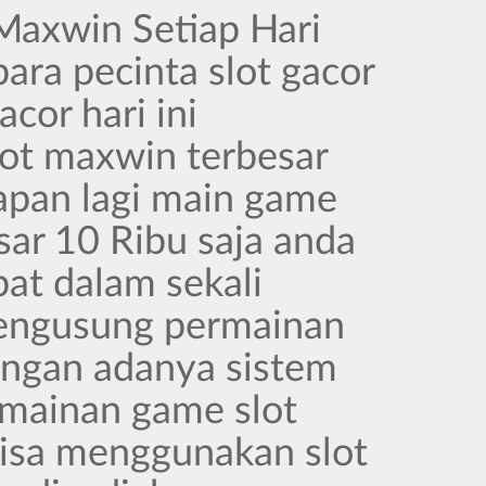
Maxwin Setiap Hari
ara pecinta slot gacor
cor hari ini
ot maxwin terbesar
apan lagi main game
esar 10 Ribu saja anda
at dalam sekali
mengusung permainan
Dengan adanya sistem
rmainan game slot
bisa menggunakan slot