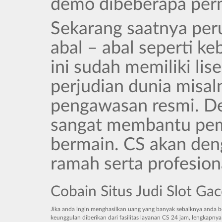
demo dibeberapa perma
Sekarang saatnya pe
abal – abal seperti ke
ini sudah memiliki li
perjudian dunia misal
pengawasan resmi. Den
sangat membantu pema
bermain. CS akan den
ramah serta profesiona
Cobain Situs Judi Slot Ga
Jika anda ingin menghasilkan uang yang banyak sebaiknya anda b
keunggulan diberikan dari fasilitas layanan CS 24 jam, lengkapnya