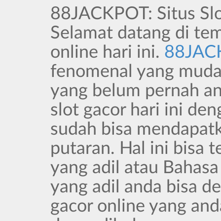
88JACKPOT: Situs Slo
Selamat datang di tem
online hari ini.
88JAC
fenomenal yang mudah
yang belum pernah an
slot gacor hari ini de
sudah bisa mendapatk
putaran. Hal ini bis
yang adil atau Bahasa
yang adil anda bisa 
gacor online yang an