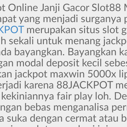
t Online Janji Gacor Slot88 
pat yang menjadi surganya p
KPOT
merupakan situs slot ga
 sekali untuk menang jackp
da bayangkan. Bayangkan k
ngan modal deposit kecil seb
an jackpot maxwin 5000x lip
a terjadi karena 88JACKPOT 
 kekiniannya fair play loh. 
dengan bebas menganalisa pe
da suka dengan cermat atau 