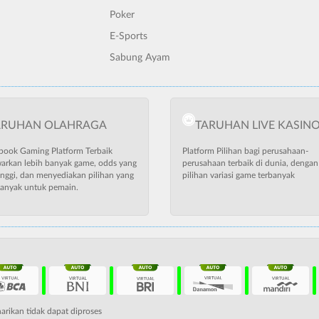
Poker
E-Sports
Sabung Ayam
ARUHAN OLAHRAGA
TARUHAN LIVE KASIN
book Gaming Platform Terbaik
Platform Pilihan bagi perusahaan-
rkan lebih banyak game, odds yang
perusahaan terbaik di dunia, dengan
tinggi, dan menyediakan pilihan yang
pilihan variasi game terbanyak
banyak untuk pemain.
arikan tidak dapat diproses