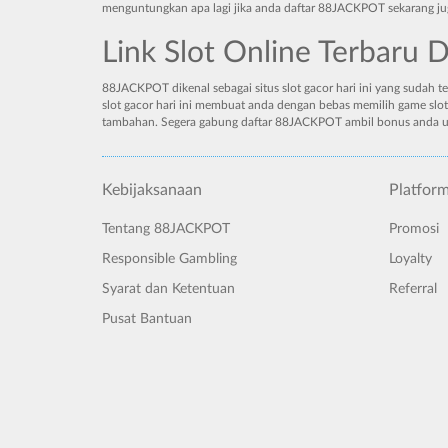
menguntungkan apa lagi jika anda daftar 88JACKPOT sekarang jug
Link Slot Online Terbaru
88JACKPOT dikenal sebagai situs slot gacor hari ini yang sudah
slot gacor hari ini membuat anda dengan bebas memilih game slot g
tambahan. Segera gabung daftar 88JACKPOT ambil bonus anda 
Kebijaksanaan
Platfor
Tentang 88JACKPOT
Promosi
Responsible Gambling
Loyalty
Syarat dan Ketentuan
Referral
Pusat Bantuan