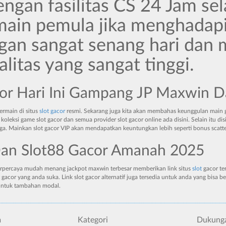
gan fasilitas CS 24 Jam sela
in pemula jika menghadapi 
gan sangat senang hari dan 
litas yang sangat tinggi.
cor Hari Ini Gampang JP Maxwin D
ermain di situs
slot gacor
resmi. Sekarang juga kita akan membahas keunggulan main 
 koleksi game slot gacor dan semua provider slot gacor online ada disini. Selain itu d
a. Mainkan slot gacor VIP akan mendapatkan keuntungkan lebih seperti bonus scatte
 Dan Slot88 Gacor Amanah 2025
 terpercaya mudah menang jackpot maxwin terbesar memberikan link situs
slot
gacor ter
acor yang anda suka. Link slot gacor alternatif juga tersedia untuk anda yang bisa b
untuk tambahan modal.
m
Kategori
Dukung