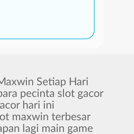
Maxwin Setiap Hari
ara pecinta slot gacor
cor hari ini
ot maxwin terbesar
apan lagi main game