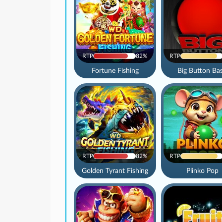
RTP
82%
RTP
Fortune Fishing
Big Button Ba
RTP
82%
RTP
Golden Tyrant Fishing
Plinko Pop