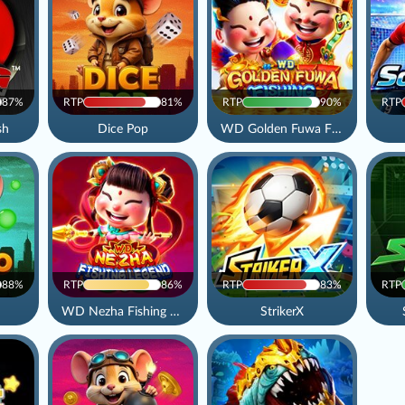
87%
RTP
81%
RTP
90%
RTP
sh
Dice Pop
WD Golden Fuwa Fishing
88%
RTP
86%
RTP
83%
RTP
WD Nezha Fishing Legend
StrikerX