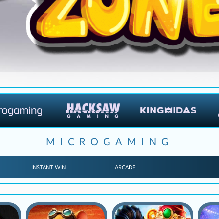
MICROGAMING
INSTANT WIN
ARCADE