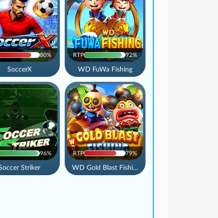
80%
RTP
92%
SoccerX
WD FuWa Fishing
96%
RTP
79%
Soccer Striker
WD Gold Blast Fishing