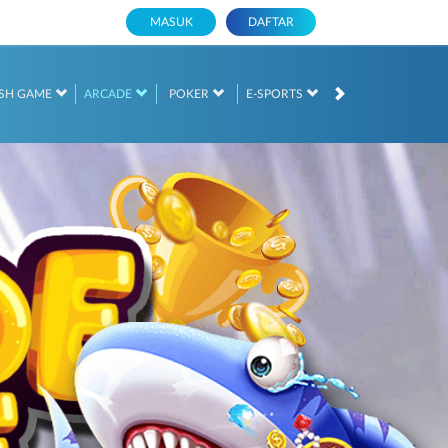
MASUK
DAFTAR
SH GAME
ARCADE
POKER
E-SPORTS
SABUNG AYAM