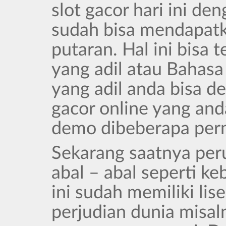
slot gacor hari ini de
sudah bisa mendapatk
putaran. Hal ini bis
yang adil atau Bahasa
yang adil anda bisa 
gacor online yang an
demo dibeberapa perma
Sekarang saatnya pe
abal – abal seperti ke
ini sudah memiliki li
perjudian dunia misal