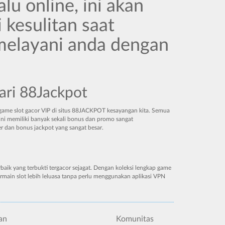
lu online, ini akan
kesulitan saat
melayani anda dengan
ari 88Jackpot
game slot gacor VIP di situs 88JACKPOT kesayangan kita. Semua
isini memiliki banyak sekali bonus dan promo sangat
r dan bonus jackpot yang sangat besar.
baik yang terbukti tergacor sejagat. Dengan koleksi lengkap game
ermain slot lebih leluasa tanpa perlu menggunakan aplikasi VPN
an
Komunitas