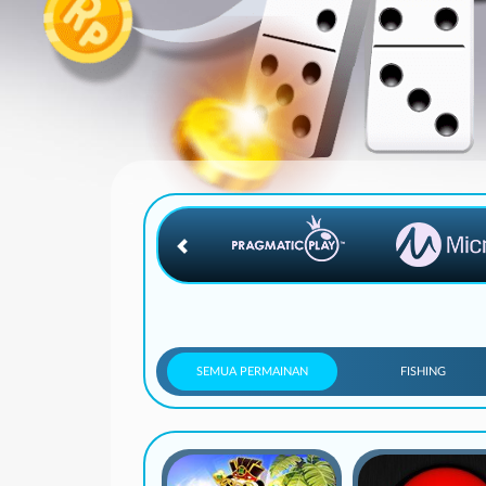
SEMUA PERMAINAN
FISHING