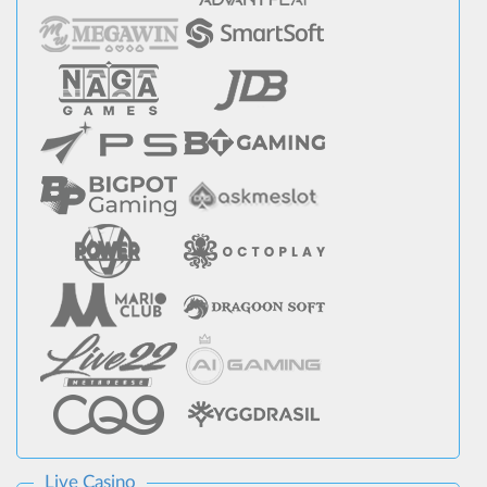
Live Casino