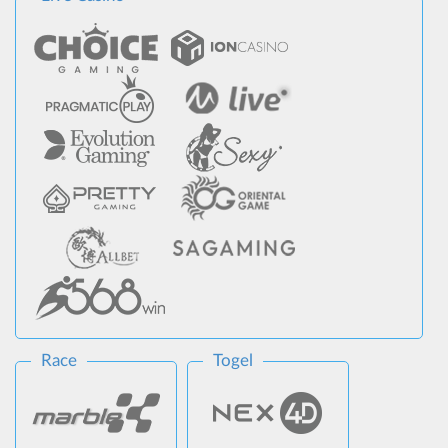
Race
Togel