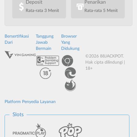
Deposit
Penarikan
Rata-rata 3 Menit
Rata-rata 5 Menit
Bersertifikasi
Tanggung
Browser
Dari
Jawab
Yang
Bermain
Didukung
©2026 88JACKPOT.
Hak cipta dilindungi |
18+
Platform Penyedia Layanan
Slots