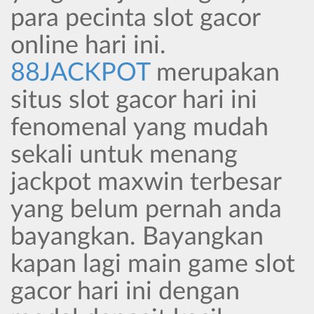
para pecinta slot gacor
online hari ini.
88JACKPOT
merupakan
situs slot gacor hari ini
fenomenal yang mudah
sekali untuk menang
jackpot maxwin terbesar
yang belum pernah anda
bayangkan. Bayangkan
kapan lagi main game slot
gacor hari ini dengan