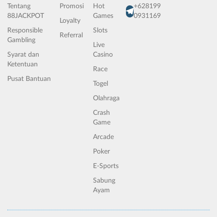
Tentang
Promosi
Hot
+628199
88JACKPOT
Games
0931169
Loyalty
Responsible
Slots
Referral
Gambling
Live
Syarat dan
Casino
Ketentuan
Race
Pusat Bantuan
Togel
Olahraga
Crash
Game
Arcade
Poker
E-Sports
Sabung
Ayam