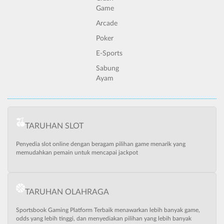
Game
Arcade
Poker
E-Sports
Sabung
Ayam
TARUHAN SLOT
Penyedia slot online dengan beragam pilihan game menarik yang
memudahkan pemain untuk mencapai jackpot
TARUHAN OLAHRAGA
Sportsbook Gaming Platform Terbaik menawarkan lebih banyak game,
odds yang lebih tinggi, dan menyediakan pilihan yang lebih banyak