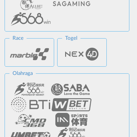
Race
Togel
Olahraga