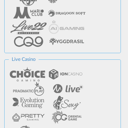
Live Casino