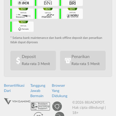
* Selama bank maintenance dan bank offline deposit dan penarikan
tidak dapat diproses
Deposit
Penarikan
Rata-rata 3 Menit
Rata-rata 5 Menit
Bersertifikasi
Tanggung
Browser
Dari
Jawab
Yang
Bermain
Didukung
©2026 88JACKPOT.
Hak cipta dilindungi |
18+