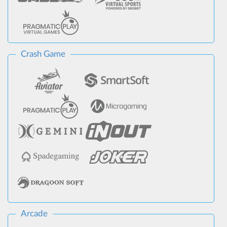
Crash Game
Arcade