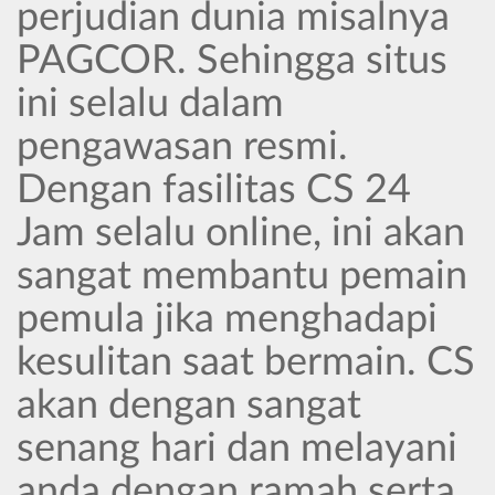
perjudian dunia misalnya
PAGCOR. Sehingga situs
ini selalu dalam
pengawasan resmi.
Dengan fasilitas CS 24
Jam selalu online, ini akan
sangat membantu pemain
pemula jika menghadapi
kesulitan saat bermain. CS
akan dengan sangat
senang hari dan melayani
anda dengan ramah serta