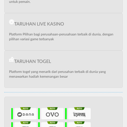
untuk pemain.
TARUHAN LIVE KASINO
Platform Pilihan bagi perusahaan-perusahaan terbaik di dunia, dengan
pilihan variasi game terbanyak
TARUHAN TOGEL
Platform togel yang menarik dari perusahan terbaik di dunia yang
menawarkan hadiah kemenangan besar