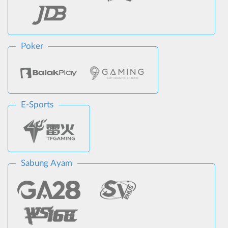
Poker
E-Sports
Sabung Ayam