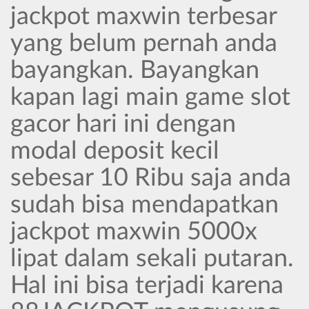
jackpot maxwin terbesar
yang belum pernah anda
bayangkan. Bayangkan
kapan lagi main game slot
gacor hari ini dengan
modal deposit kecil
sebesar 10 Ribu saja anda
sudah bisa mendapatkan
jackpot maxwin 5000x
lipat dalam sekali putaran.
Hal ini bisa terjadi karena