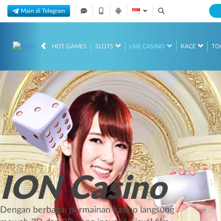
Main di Telegram
HOT GAMES
SLOTS
LIVE CASINO
RACE
TO
ION Casino
Dengan berbagai permainan kasino langsung