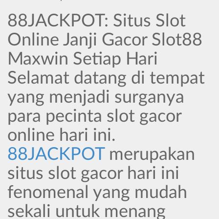
88JACKPOT: Situs Slot
Online Janji Gacor Slot88
Maxwin Setiap Hari
Selamat datang di tempat
yang menjadi surganya
para pecinta slot gacor
online hari ini.
88JACKPOT
merupakan
situs slot gacor hari ini
fenomenal yang mudah
sekali untuk menang