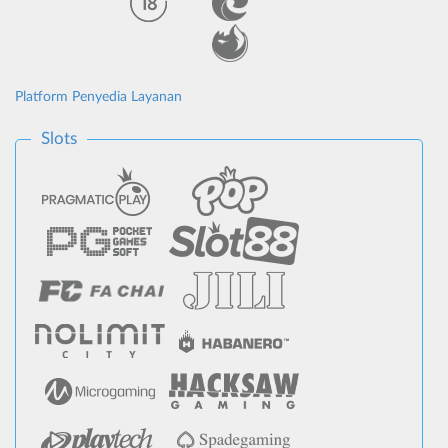
Platform Penyedia Layanan
Slots