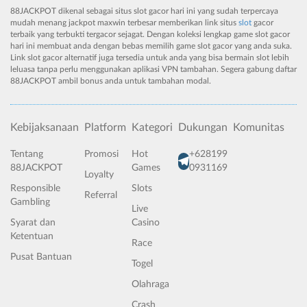
88JACKPOT dikenal sebagai situs slot gacor hari ini yang sudah terpercaya
mudah menang jackpot maxwin terbesar memberikan link situs
slot
gacor
terbaik yang terbukti tergacor sejagat. Dengan koleksi lengkap game slot gacor
hari ini membuat anda dengan bebas memilih game slot gacor yang anda suka.
Link slot gacor alternatif juga tersedia untuk anda yang bisa bermain slot lebih
leluasa tanpa perlu menggunakan aplikasi VPN tambahan. Segera gabung daftar
88JACKPOT ambil bonus anda untuk tambahan modal.
Kebijaksanaan
Platform
Kategori
Dukungan
Komunitas
Tentang
Promosi
Hot
+628199
88JACKPOT
Games
0931169
Loyalty
Responsible
Slots
Referral
Gambling
Live
Syarat dan
Casino
Ketentuan
Race
Pusat Bantuan
Togel
Olahraga
Crash