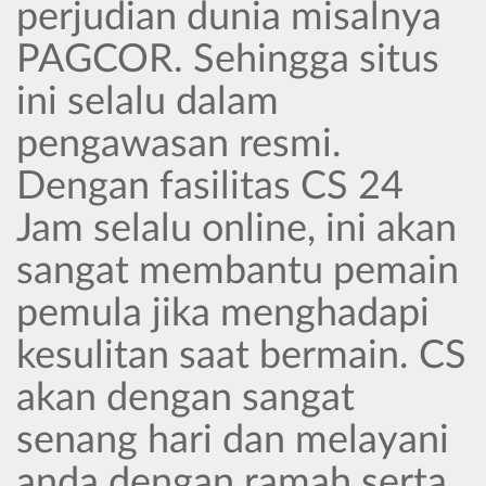
perjudian dunia misalnya
PAGCOR. Sehingga situs
ini selalu dalam
pengawasan resmi.
Dengan fasilitas CS 24
Jam selalu online, ini akan
sangat membantu pemain
pemula jika menghadapi
kesulitan saat bermain. CS
akan dengan sangat
senang hari dan melayani
anda dengan ramah serta