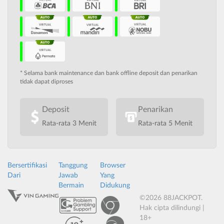
* Selama bank maintenance dan bank offline deposit dan penarikan
tidak dapat diproses
Deposit
Penarikan
Rata-rata 3 Menit
Rata-rata 5 Menit
Bersertifikasi
Tanggung
Browser
Dari
Jawab
Yang
Bermain
Didukung
©2026 88JACKPOT.
Hak cipta dilindungi |
18+