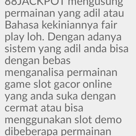
88JACKPOT mengusung
permainan yang adil atau
Bahasa kekiniannya fair
play loh. Dengan adanya
sistem yang adil anda bisa
dengan bebas
menganalisa permainan
game slot gacor online
yang anda suka dengan
cermat atau bisa
menggunakan slot demo
dibeberapa permainan