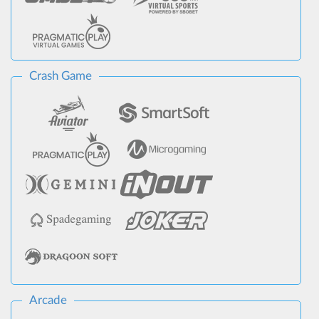
Crash Game
Arcade