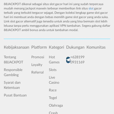
88JACKPOT dikenal sebagai situs slot gacor hari ini yang sudah terpercaya
mudah menang jackpot maxwin terbesar memberikan link situs
slot
gacor
terbaik yang terbukti tergacor sejagat. Dengan koleksi lengkap game slot gacor
hari ini membuat anda dengan bebas memilih game slot gacor yang anda suka.
Link slot gacor alternatif juga tersedia untuk anda yang bisa bermain slot lebih
leluasa tanpa perlu menggunakan aplikasi VPN tambahan. Segera gabung daftar
88JACKPOT ambil bonus anda untuk tambahan modal.
Kebijaksanaan
Platform
Kategori
Dukungan
Komunitas
Tentang
Promosi
Hot
+628199
88JACKPOT
Games
0931169
Loyalty
Responsible
Slots
Referral
Gambling
Live
Syarat dan
Casino
Ketentuan
Race
Pusat Bantuan
Togel
Olahraga
Crash