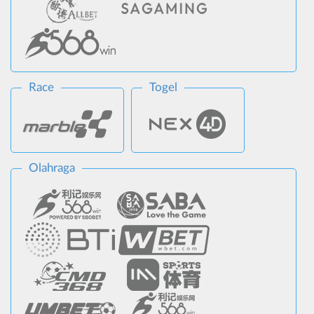
Race
Togel
Olahraga