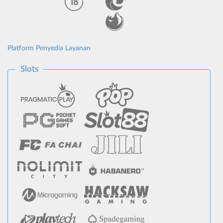
Platform Penyedia Layanan
Slots