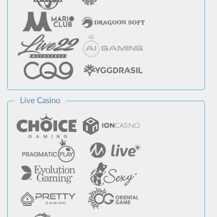
Live Casino