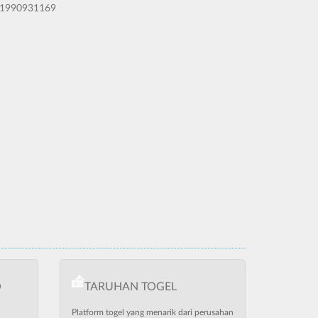
1990931169
O
TARUHAN TOGEL
Platform togel yang menarik dari perusahan