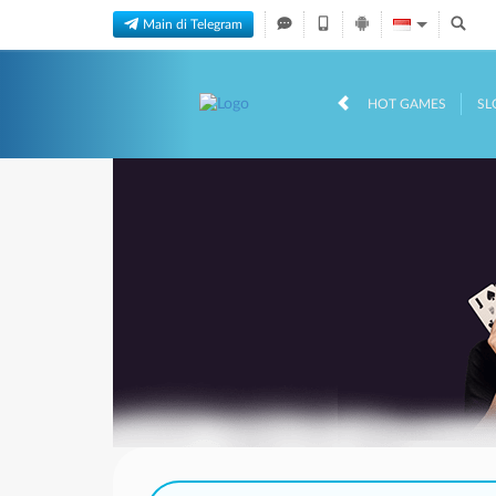
Main di Telegram
HOT GAMES
SL