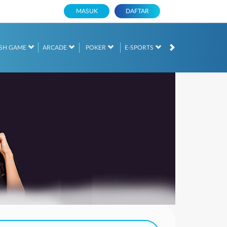
MASUK
DAFTAR
SH GAME
ARCADE
POKER
E-SPORTS
SABUNG AYAM