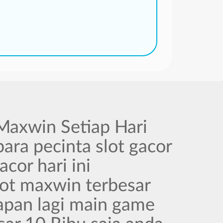
Maxwin Setiap Hari
ara pecinta slot gacor
cor hari ini
ot maxwin terbesar
apan lagi main game