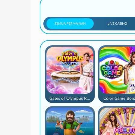
SEMUA PERMAINAN
LIVE CASINO
Gates of Olympus Roulette
Color Game Bon