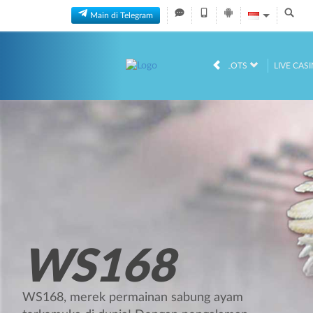
Main di Telegram
HOT GAMES
SLOTS
LIVE CAS
WS168
WS168, merek permainan sabung ayam