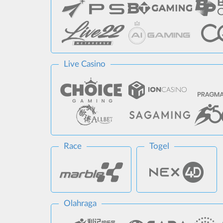
Live Casino
Race
Togel
Olahraga