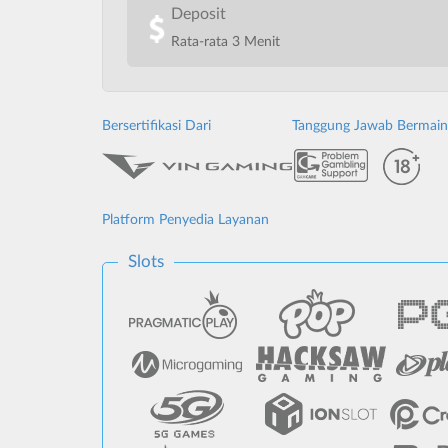
Deposit
Rata-rata 3 Menit
Bersertifikasi Dari
Tanggung Jawab Bermain
Platform Penyedia Layanan
Slots