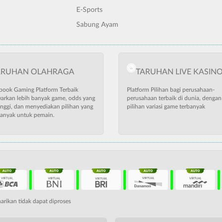
E-Sports
Sabung Ayam
ARUHAN OLAHRAGA
TARUHAN LIVE KASIN
book Gaming Platform Terbaik
Platform Pilihan bagi perusahaan-
rkan lebih banyak game, odds yang
perusahaan terbaik di dunia, dengan
tinggi, dan menyediakan pilihan yang
pilihan variasi game terbanyak
banyak untuk pemain.
arikan tidak dapat diproses