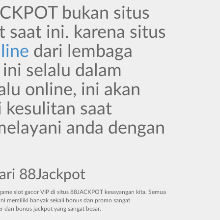
ACKPOT bukan situs
 saat ini. karena situs
line
dari lembaga
ini selalu dalam
lu online, ini akan
kesulitan saat
melayani anda dengan
ari 88Jackpot
game slot gacor VIP di situs 88JACKPOT kesayangan kita. Semua
isini memiliki banyak sekali bonus dan promo sangat
r dan bonus jackpot yang sangat besar.