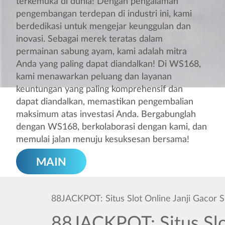
terkemuka di dunia! Dengan pengalaman
pengembangan terdepan di industri ini, kami
berdedikasi untuk mengejar keunggulan dan
inovasi. Sebagai merek teratas dalam
permainan sabung ayam, kami adalah mitra
Anda yang paling dapat diandalkan! Di WS168,
kami menawarkan peluang dan layanan
keuntungan yang paling komprehensif dan
dapat diandalkan, memastikan pengembalian
maksimum atas investasi Anda. Bergabunglah
dengan WS168, berkolaborasi dengan kami, dan
memulai jalan menuju kesuksesan bersama!
MAIN
88JACKPOT: Situs Slot Online Janji Gacor 
88JACKPOT: Situs Slo