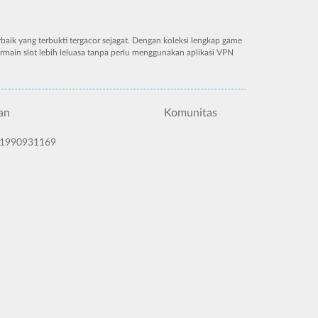
baik yang terbukti tergacor sejagat. Dengan koleksi lengkap game
ermain slot lebih leluasa tanpa perlu menggunakan aplikasi VPN
an
Komunitas
1990931169