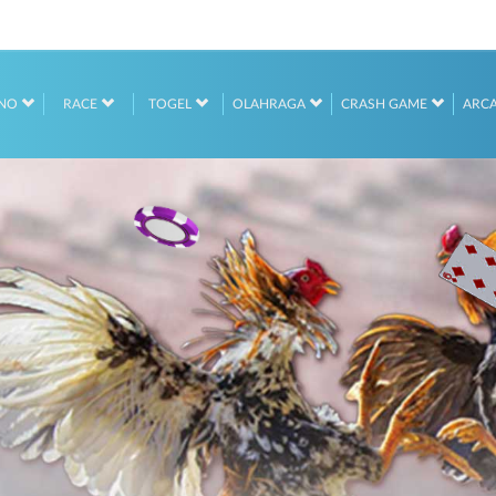
INO
RACE
TOGEL
OLAHRAGA
CRASH GAME
ARC