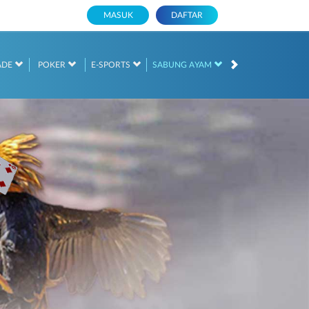
MASUK
DAFTAR
PROMOSI
ADE
POKER
E-SPORTS
SABUNG AYAM