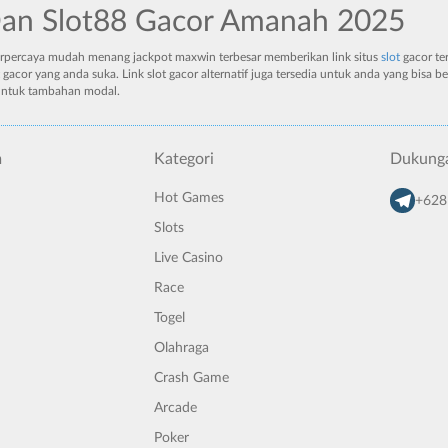
 Dan Slot88 Gacor Amanah 2025
 terpercaya mudah menang jackpot maxwin terbesar memberikan link situs
slot
gacor ter
acor yang anda suka. Link slot gacor alternatif juga tersedia untuk anda yang bisa b
untuk tambahan modal.
m
Kategori
Dukung
Hot Games
+628
Slots
Live Casino
Race
Togel
Olahraga
Crash Game
Arcade
Poker