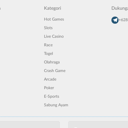
m
Kategori
Dukung
Hot Games
+628
Slots
Live Casino
Race
Togel
Olahraga
Crash Game
Arcade
Poker
E-Sports
Sabung Ayam