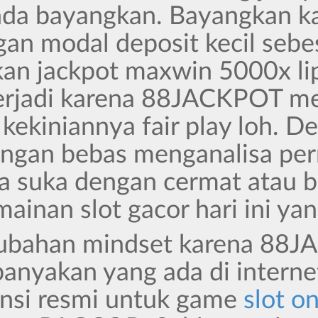
da bayangkan. Bayangkan k
ngan modal deposit kecil seb
an jackpot maxwin 5000x lip
a terjadi karena 88JACKPOT 
 kekiniannya fair play loh. 
dengan bebas menganalisa pe
da suka dengan cermat atau 
inan slot gacor hari ini yan
rubahan mindset karena 88J
banyakan yang ada di internet
sensi resmi untuk game
slot on