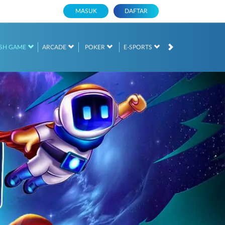
MASUK
DAFTAR
SH GAME
ARCADE
POKER
E-SPORTS
SABUNG AYAM