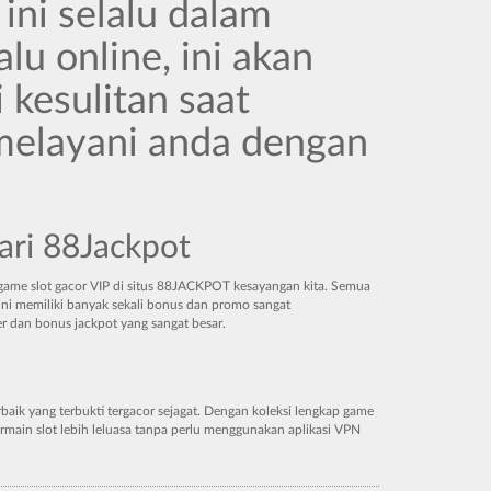
ini selalu dalam
lu online, ini akan
kesulitan saat
melayani anda dengan
ari 88Jackpot
game slot gacor VIP di situs 88JACKPOT kesayangan kita. Semua
isini memiliki banyak sekali bonus dan promo sangat
r dan bonus jackpot yang sangat besar.
baik yang terbukti tergacor sejagat. Dengan koleksi lengkap game
ermain slot lebih leluasa tanpa perlu menggunakan aplikasi VPN