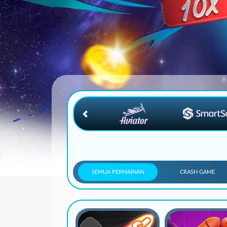
SEMUA PERMAINAN
CRASH GAME