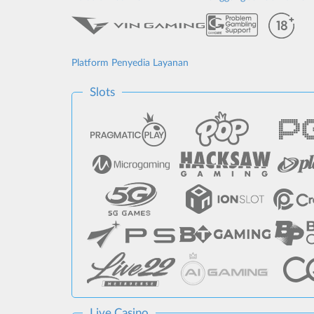
Platform Penyedia Layanan
Slots
Live Casino