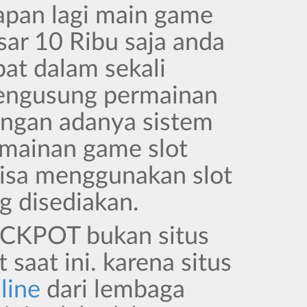
apan lagi main game
esar 10 Ribu saja anda
at dalam sekali
mengusung permainan
Dengan adanya sistem
rmainan game slot
bisa menggunakan slot
g disediakan.
ACKPOT bukan situs
 saat ini. karena situs
line
dari lembaga