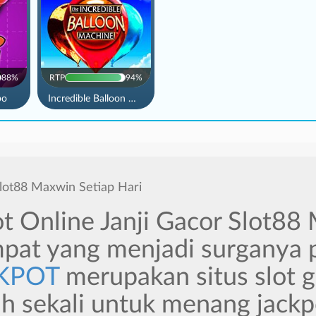
88%
RTP
94%
bo
Incredible Balloon Machine
Slot88 Maxwin Setiap Hari
t Online Janji Gacor Slot88 
pat yang menjadi surganya p
KPOT
merupakan situs slot ga
 sekali untuk menang jackp