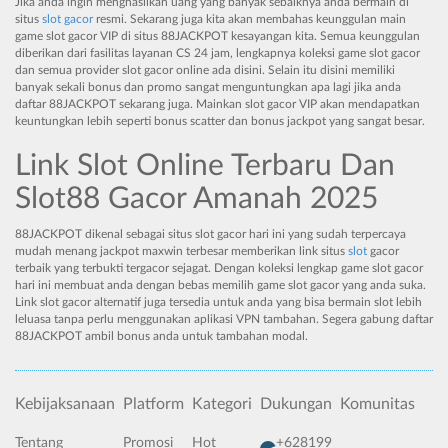
Jika anda ingin menghasilkan uang yang banyak sebaiknya anda bermain di
situs
slot gacor
resmi. Sekarang juga kita akan membahas keunggulan main
game slot gacor VIP di situs 88JACKPOT kesayangan kita. Semua keunggulan
diberikan dari fasilitas layanan CS 24 jam, lengkapnya koleksi game slot gacor
dan semua provider slot gacor online ada disini. Selain itu disini memiliki
banyak sekali bonus dan promo sangat menguntungkan apa lagi jika anda
daftar 88JACKPOT sekarang juga. Mainkan slot gacor VIP akan mendapatkan
keuntungkan lebih seperti bonus scatter dan bonus jackpot yang sangat besar.
Link Slot Online Terbaru Dan
Slot88 Gacor Amanah 2025
88JACKPOT dikenal sebagai situs slot gacor hari ini yang sudah terpercaya
mudah menang jackpot maxwin terbesar memberikan link situs
slot
gacor
terbaik yang terbukti tergacor sejagat. Dengan koleksi lengkap game slot gacor
hari ini membuat anda dengan bebas memilih game slot gacor yang anda suka.
Link slot gacor alternatif juga tersedia untuk anda yang bisa bermain slot lebih
leluasa tanpa perlu menggunakan aplikasi VPN tambahan. Segera gabung daftar
88JACKPOT ambil bonus anda untuk tambahan modal.
Kebijaksanaan
Platform
Kategori
Dukungan
Komunitas
Tentang
Promosi
Hot
+628199