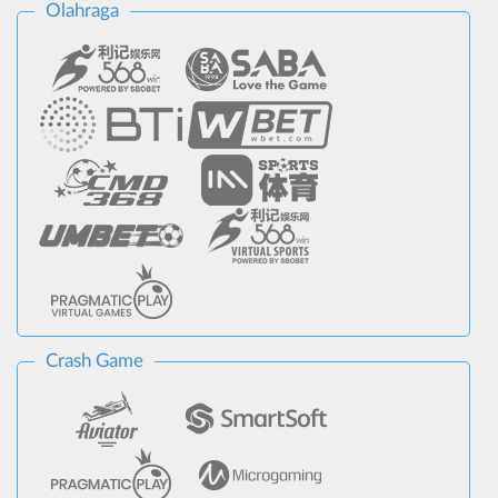
Olahraga
Crash Game