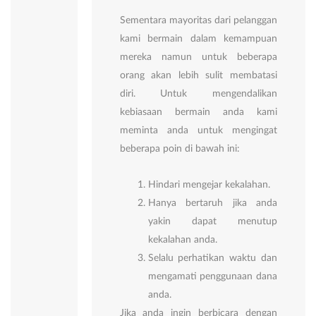
Sementara mayoritas dari pelanggan
kami bermain dalam kemampuan
mereka namun untuk beberapa
orang akan lebih sulit membatasi
diri. Untuk mengendalikan
kebiasaan bermain anda kami
meminta anda untuk mengingat
beberapa poin di bawah ini:
Hindari mengejar kekalahan.
Hanya bertaruh jika anda
yakin dapat menutup
kekalahan anda.
Selalu perhatikan waktu dan
mengamati penggunaan dana
anda.
Jika anda ingin berbicara dengan