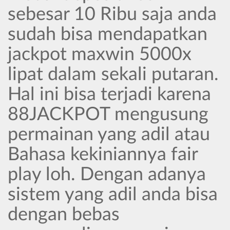
sebesar 10 Ribu saja anda
sudah bisa mendapatkan
jackpot maxwin 5000x
lipat dalam sekali putaran.
Hal ini bisa terjadi karena
88JACKPOT mengusung
permainan yang adil atau
Bahasa kekiniannya fair
play loh. Dengan adanya
sistem yang adil anda bisa
dengan bebas