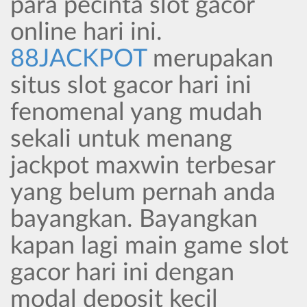
para pecinta slot gacor
online hari ini.
88JACKPOT
merupakan
situs slot gacor hari ini
fenomenal yang mudah
sekali untuk menang
jackpot maxwin terbesar
yang belum pernah anda
bayangkan. Bayangkan
kapan lagi main game slot
gacor hari ini dengan
modal deposit kecil