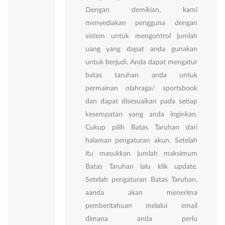
Dengan demikian, kami
menyediakan pengguna dengan
sistem untuk mengontrol jumlah
uang yang dapat anda gunakan
untuk berjudi. Anda dapat mengatur
batas taruhan anda untuk
permainan olahraga/ sportsbook
dan dapat disesuaikan pada setiap
kesempatan yang anda inginkan.
Cukup pilih Batas Taruhan dari
halaman pengaturan akun. Setelah
itu masukkan jumlah maksimum
Batas Taruhan lalu klik update.
Setelah pengaturan Batas Taruhan,
aanda akan menerima
pemberitahuan melalui email
dimana anda perlu