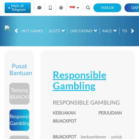
Main di
MASUK
DAF
Telegram
HOT GAMES
SLOTS
LIVE CASINO
RACE
TOGEL
Pusat
Responsible
Bantuan
Gambling
Tentang
88JACKPOT
RESPONSIBLE GAMBLING
KEBIJAKAN PERJUDIAN
Responsible
88JACKPOT
Gambling
88JACKPOT
berkomitmen untuk