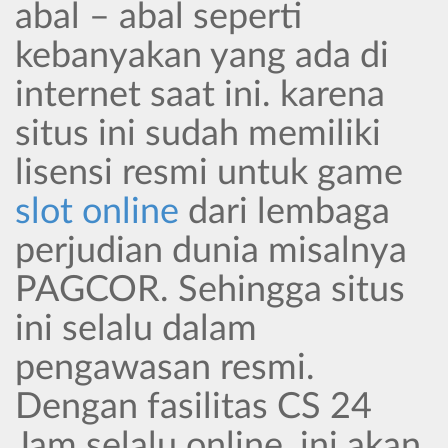
abal – abal seperti
kebanyakan yang ada di
internet saat ini. karena
situs ini sudah memiliki
lisensi resmi untuk game
slot online
dari lembaga
perjudian dunia misalnya
PAGCOR. Sehingga situs
ini selalu dalam
pengawasan resmi.
Dengan fasilitas CS 24
Jam selalu online, ini akan