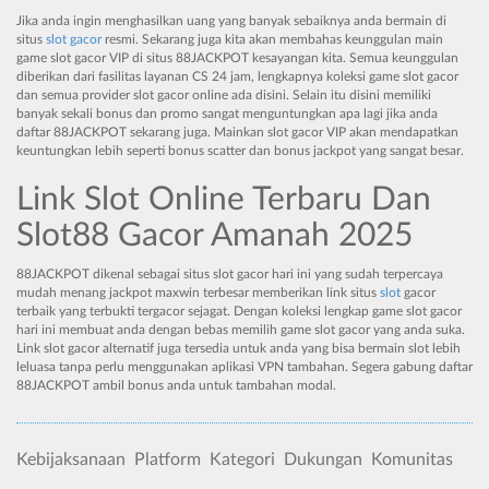
Jika anda ingin menghasilkan uang yang banyak sebaiknya anda bermain di
situs
slot gacor
resmi. Sekarang juga kita akan membahas keunggulan main
game slot gacor VIP di situs 88JACKPOT kesayangan kita. Semua keunggulan
diberikan dari fasilitas layanan CS 24 jam, lengkapnya koleksi game slot gacor
dan semua provider slot gacor online ada disini. Selain itu disini memiliki
banyak sekali bonus dan promo sangat menguntungkan apa lagi jika anda
daftar 88JACKPOT sekarang juga. Mainkan slot gacor VIP akan mendapatkan
keuntungkan lebih seperti bonus scatter dan bonus jackpot yang sangat besar.
Link Slot Online Terbaru Dan
Slot88 Gacor Amanah 2025
88JACKPOT dikenal sebagai situs slot gacor hari ini yang sudah terpercaya
mudah menang jackpot maxwin terbesar memberikan link situs
slot
gacor
terbaik yang terbukti tergacor sejagat. Dengan koleksi lengkap game slot gacor
hari ini membuat anda dengan bebas memilih game slot gacor yang anda suka.
Link slot gacor alternatif juga tersedia untuk anda yang bisa bermain slot lebih
leluasa tanpa perlu menggunakan aplikasi VPN tambahan. Segera gabung daftar
88JACKPOT ambil bonus anda untuk tambahan modal.
Kebijaksanaan
Platform
Kategori
Dukungan
Komunitas