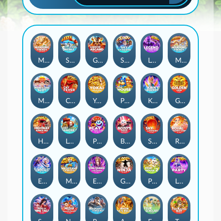
Mahjong Frenzy
Sharkalicious
Gods of Asgard
Sky Chasers
Legend of King Kong
Mahjong Frenzy : Tiles of Fortunes
Money Tree Slot
CNY Fever
Yokai Treasure
Paw House
Kirin Legends
Golden Lion
Highway Kings HD
Lost Paradise 2
Play If You Dare
Bozo's Trick
Sky Lantern
Royal Pastry Chef
Elementalist
Magic Lamp Carnival
Evil Queen Cauldron
Gate of Ninja
Paw House 2
Let's Party