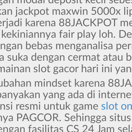
an jackpot maxwin 5000x lip
a terjadi karena 88JACKPOT 
 kekiniannya fair play loh. 
dengan bebas menganalisa pe
da suka dengan cermat atau 
inan slot gacor hari ini yan
rubahan mindset karena 88J
banyakan yang ada di internet
sensi resmi untuk game
slot on
nya PAGCOR. Sehingga situs 
gan fasilitas CS 24 Jam sela