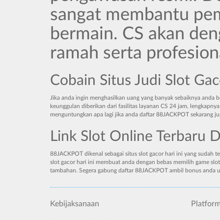
sangat membantu pema
bermain. CS akan den
ramah serta profesiona
Cobain Situs Judi Slot Ga
Jika anda ingin menghasilkan uang yang banyak sebaiknya anda b
keunggulan diberikan dari fasilitas layanan CS 24 jam, lengkapnya
menguntungkan apa lagi jika anda daftar 88JACKPOT sekarang jug
Link Slot Online Terbaru
88JACKPOT dikenal sebagai situs slot gacor hari ini yang sudah
slot gacor hari ini membuat anda dengan bebas memilih game slot g
tambahan. Segera gabung daftar 88JACKPOT ambil bonus anda 
Kebijaksanaan
Platfor