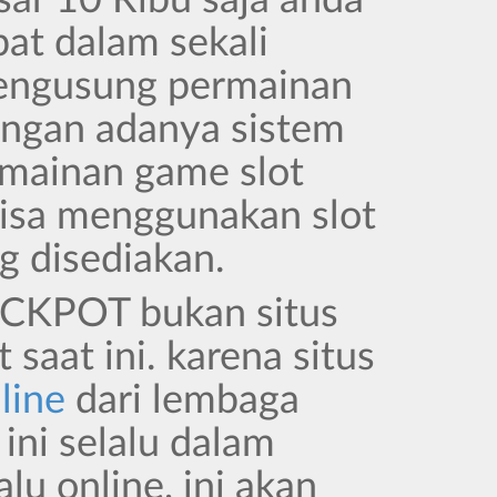
at dalam sekali
mengusung permainan
Dengan adanya sistem
rmainan game slot
bisa menggunakan slot
g disediakan.
ACKPOT bukan situs
 saat ini. karena situs
line
dari lembaga
ini selalu dalam
lu online, ini akan