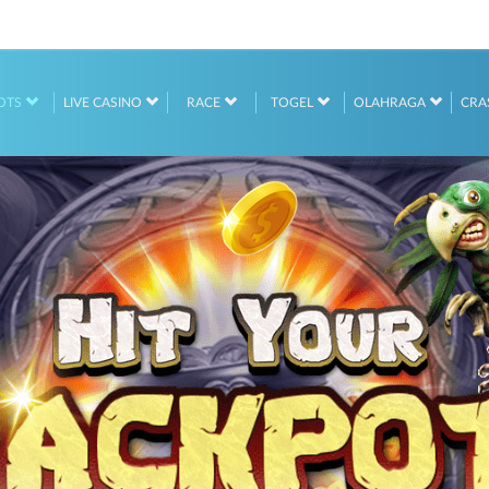
OTS
LIVE CASINO
RACE
TOGEL
OLAHRAGA
CRA