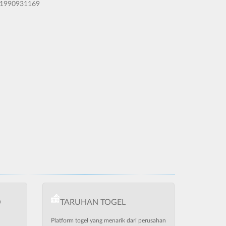
1990931169
O
TARUHAN TOGEL
Platform togel yang menarik dari perusahan