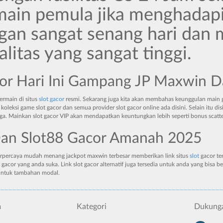
in pemula jika menghadapi 
gan sangat senang hari dan 
litas yang sangat tinggi.
cor Hari Ini Gampang JP Maxwin D
ermain di situs
slot gacor
resmi. Sekarang juga kita akan membahas keunggulan main 
 koleksi game slot gacor dan semua provider slot gacor online ada disini. Selain itu d
a. Mainkan slot gacor VIP akan mendapatkan keuntungkan lebih seperti bonus scatte
 Dan Slot88 Gacor Amanah 2025
 terpercaya mudah menang jackpot maxwin terbesar memberikan link situs
slot
gacor ter
acor yang anda suka. Link slot gacor alternatif juga tersedia untuk anda yang bisa b
untuk tambahan modal.
m
Kategori
Dukung