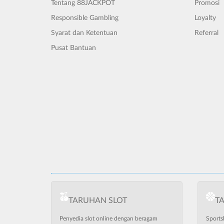
Tentang 88JACKPOT
Promosi
Responsible Gambling
Loyalty
Syarat dan Ketentuan
Referral
Pusat Bantuan
TARUHAN SLOT
T
Penyedia slot online dengan beragam
Sports