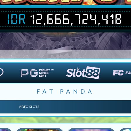
IDR
12,666,724,418
FAT PANDA
VIDEO SLOTS