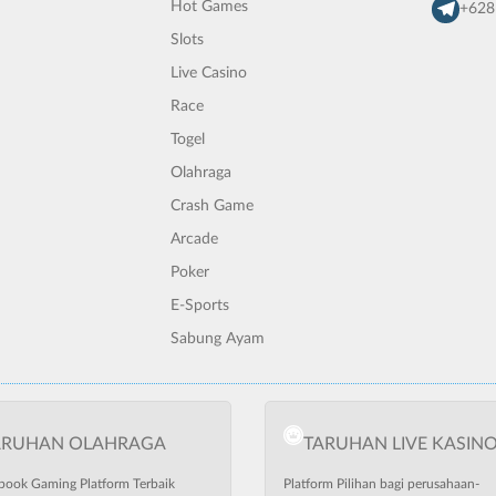
Hot Games
+628
Slots
Live Casino
Race
Togel
Olahraga
Crash Game
Arcade
Poker
E-Sports
Sabung Ayam
ARUHAN OLAHRAGA
TARUHAN LIVE KASIN
book Gaming Platform Terbaik
Platform Pilihan bagi perusahaan-