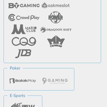
Poker
E-Sports