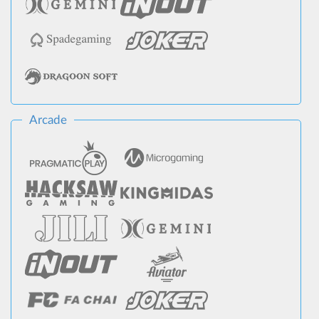
Arcade