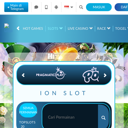
Main di
MASUK
DAF
Telegram
IDR
12,677,817,
HOT GAMES
SLOTS
LIVE CASINO
RACE
TOGEL
ION SLOT
SEMUA
PERMAINAN
TOP
SLOTS
20