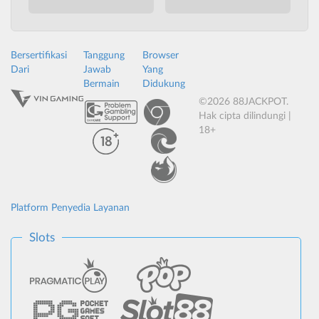
Bersertifikasi
Tanggung
Browser
Dari
Jawab
Yang
Bermain
Didukung
©2026 88JACKPOT.
Hak cipta dilindungi |
18+
Platform Penyedia Layanan
Slots