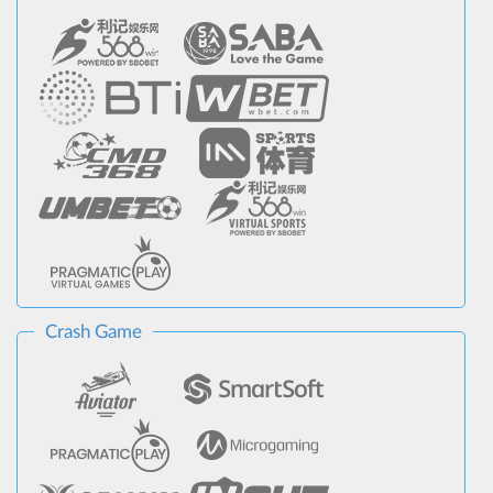
Crash Game