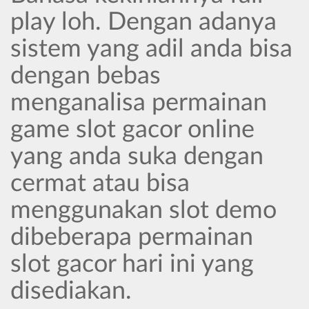
play loh. Dengan adanya
sistem yang adil anda bisa
dengan bebas
menganalisa permainan
game slot gacor online
yang anda suka dengan
cermat atau bisa
menggunakan slot demo
dibeberapa permainan
slot gacor hari ini yang
disediakan.