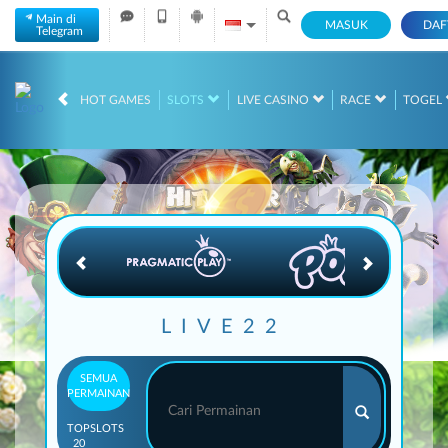
Main di
MASUK
DAF
Telegram
IDR
12,741,779,
HOT GAMES
SLOTS
LIVE CASINO
RACE
TOGEL
LIVE22
SEMUA
PERMAINAN
TOP
SLOTS
20