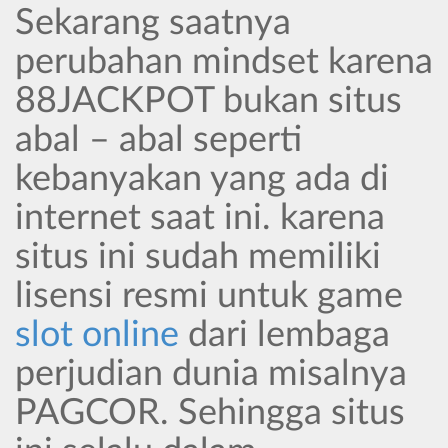
Sekarang saatnya
perubahan mindset karena
88JACKPOT bukan situs
abal – abal seperti
kebanyakan yang ada di
internet saat ini. karena
situs ini sudah memiliki
lisensi resmi untuk game
slot online
dari lembaga
perjudian dunia misalnya
PAGCOR. Sehingga situs