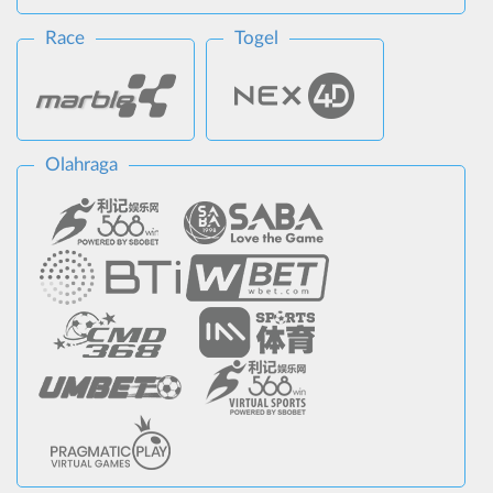
Race
Togel
Olahraga