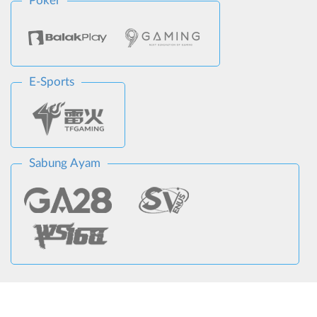
Poker
E-Sports
Sabung Ayam