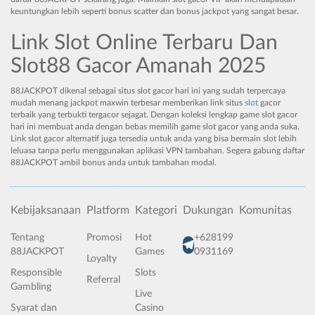
keuntungkan lebih seperti bonus scatter dan bonus jackpot yang sangat besar.
Link Slot Online Terbaru Dan
Slot88 Gacor Amanah 2025
88JACKPOT dikenal sebagai situs slot gacor hari ini yang sudah terpercaya
mudah menang jackpot maxwin terbesar memberikan link situs
slot
gacor
terbaik yang terbukti tergacor sejagat. Dengan koleksi lengkap game slot gacor
hari ini membuat anda dengan bebas memilih game slot gacor yang anda suka.
Link slot gacor alternatif juga tersedia untuk anda yang bisa bermain slot lebih
leluasa tanpa perlu menggunakan aplikasi VPN tambahan. Segera gabung daftar
88JACKPOT ambil bonus anda untuk tambahan modal.
Kebijaksanaan
Platform
Kategori
Dukungan
Komunitas
Tentang
Promosi
Hot
+628199
88JACKPOT
Games
0931169
Loyalty
Responsible
Slots
Referral
Gambling
Live
Syarat dan
Casino