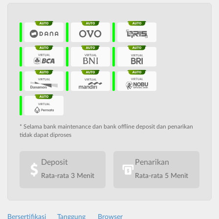
* Selama bank maintenance dan bank offline deposit dan penarikan
tidak dapat diproses
Deposit
Penarikan
Rata-rata 3 Menit
Rata-rata 5 Menit
Bersertifikasi
Tanggung
Browser