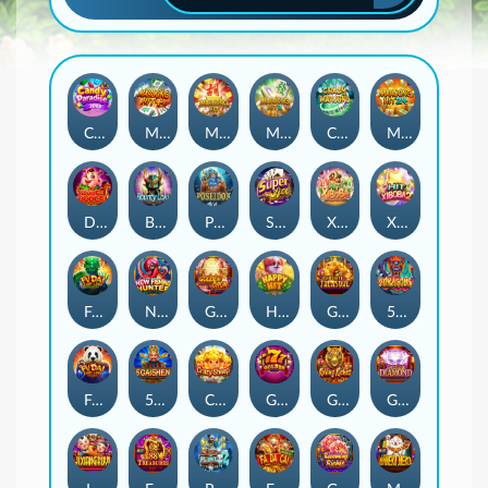
Candy Paradise 2048
Mahjong Hit +
Mahjong Hit
Mahjong Hit 2
Crazy Mahjong
Mahjong Hit 2+
DuoFuDuoCai
Bounty Loki
Poseidon
Super Ace
XiBoBa Hit
XiBoBa Hit2
Fu Dai Lian Lian-Dragon
New-Fishing Hunter
G-GoldenDrum
Happy Hit
G-InfiniteTreasure
5 Dragons(H5)
Fu Dai Lian Lian-Panda
5 CaiShen(H5)
Crazy Sheep
Golden 777(H5)
G-RollingRiches
G-DazzlingDiamond