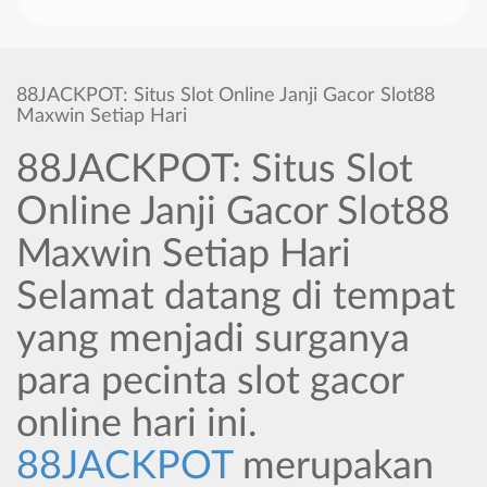
88JACKPOT: Situs Slot Online Janji Gacor Slot88
Maxwin Setiap Hari
88JACKPOT: Situs Slot
Online Janji Gacor Slot88
Maxwin Setiap Hari
Selamat datang di tempat
yang menjadi surganya
para pecinta slot gacor
online hari ini.
88JACKPOT
merupakan