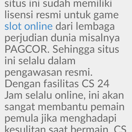
situs ini sudah memiliki
lisensi resmi untuk game
slot online
dari lembaga
perjudian dunia misalnya
PAGCOR. Sehingga situs
ini selalu dalam
pengawasan resmi.
Dengan fasilitas CS 24
Jam selalu online, ini akan
sangat membantu pemain
pemula jika menghadapi
kesulitan saat bermain. CS