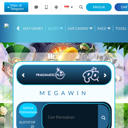
Main di
MASUK
DAF
Telegram
IDR
12,699,547,
HOT GAMES
SLOTS
LIVE CASINO
RACE
TOGEL
MEGAWIN
SEMUA
PERMAINAN
SLOTS
TOP
20