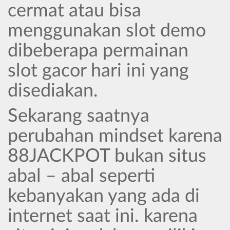
cermat atau bisa
menggunakan slot demo
dibeberapa permainan
slot gacor hari ini yang
disediakan.
Sekarang saatnya
perubahan mindset karena
88JACKPOT bukan situs
abal – abal seperti
kebanyakan yang ada di
internet saat ini. karena