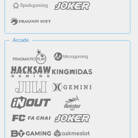
Arcade