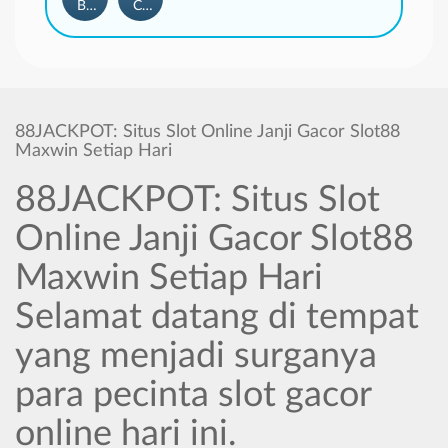
Bounty Smash
Caishen Smash
88JACKPOT: Situs Slot Online Janji Gacor Slot88
Maxwin Setiap Hari
88JACKPOT: Situs Slot
Online Janji Gacor Slot88
Maxwin Setiap Hari
Selamat datang di tempat
yang menjadi surganya
para pecinta slot gacor
online hari ini.