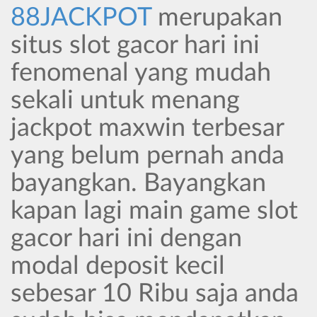
88JACKPOT
merupakan
situs slot gacor hari ini
fenomenal yang mudah
sekali untuk menang
jackpot maxwin terbesar
yang belum pernah anda
bayangkan. Bayangkan
kapan lagi main game slot
gacor hari ini dengan
modal deposit kecil
sebesar 10 Ribu saja anda