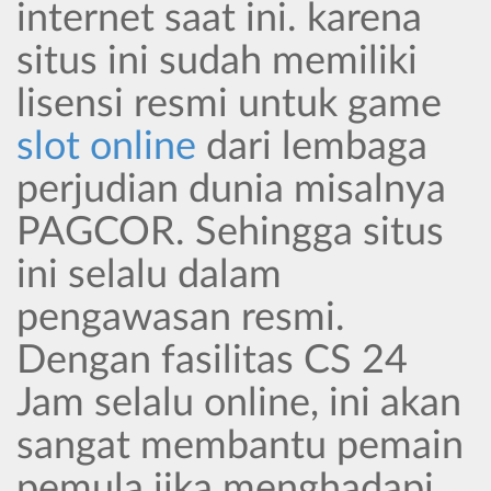
internet saat ini. karena
situs ini sudah memiliki
lisensi resmi untuk game
slot online
dari lembaga
perjudian dunia misalnya
PAGCOR. Sehingga situs
ini selalu dalam
pengawasan resmi.
Dengan fasilitas CS 24
Jam selalu online, ini akan
sangat membantu pemain
pemula jika menghadapi