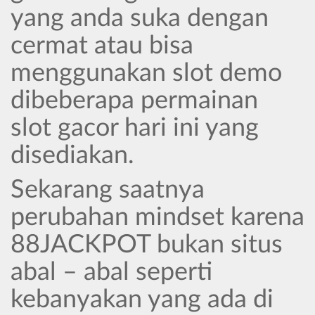
yang anda suka dengan
cermat atau bisa
menggunakan slot demo
dibeberapa permainan
slot gacor hari ini yang
disediakan.
Sekarang saatnya
perubahan mindset karena
88JACKPOT bukan situs
abal – abal seperti
kebanyakan yang ada di