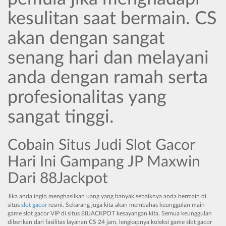
kesulitan saat bermain. CS
akan dengan sangat
senang hari dan melayani
anda dengan ramah serta
profesionalitas yang
sangat tinggi.
Cobain Situs Judi Slot Gacor
Hari Ini Gampang JP Maxwin
Dari 88Jackpot
Jika anda ingin menghasilkan uang yang banyak sebaiknya anda bermain di
situs
slot gacor
resmi. Sekarang juga kita akan membahas keunggulan main
game slot gacor VIP di situs 88JACKPOT kesayangan kita. Semua keunggulan
diberikan dari fasilitas layanan CS 24 jam, lengkapnya koleksi game slot gacor