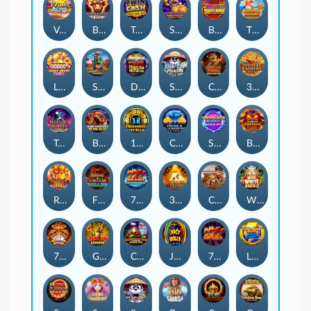
Vegas Blitz: Hold & Win
Buffalo Smash: Supercharged
Twin Cash: Hold & Win
Super Grand Link Express: Hold & Win
Break the Piggy Bank
The Great Jackpot Expedition
Lucky Seven Spin
Savanna Gold: Coin of the Wild
Dynamite Trail: Hold & Win
Shaolin Panda: Hold & Win
Cash On Wheels: Hold & Win
3 Golden Baskets: Treasure Tides
Treasure Journey: Genie`s Gold
Bank Busters: The Big Score
12 Treasures: Aztec Riches
Coins & Diamonds: Hold & Win
Super Cash Boost: Hold & Win
Buffalo Blaze: Wild Wealth
Roaming Wild Buffalo
Flame & Fortune: Hold & Win
777 Hot Reels: Supercharged
3 Pyramids of Gold: Hold & Win
Cash Maximus: Battle Arena
Wild White Rhino
777 Streak
Grand link express Hold and win
Christmas Link Express: Hold & Win
Juicy rolls : feature Frenzy
777 Hot Reels
Lightning Blitz: Chain Collect