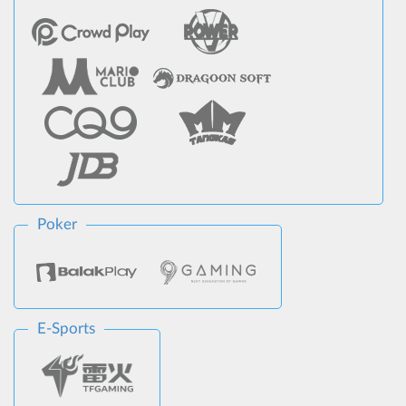
Poker
E-Sports