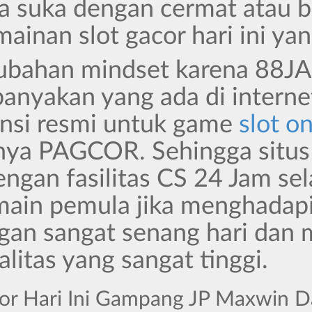
da suka dengan cermat atau 
inan slot gacor hari ini yan
rubahan mindset karena 88J
banyakan yang ada di internet
sensi resmi untuk game
slot on
nya PAGCOR. Sehingga situs 
gan fasilitas CS 24 Jam sela
in pemula jika menghadapi 
gan sangat senang hari dan 
litas yang sangat tinggi.
cor Hari Ini Gampang JP Maxwin D