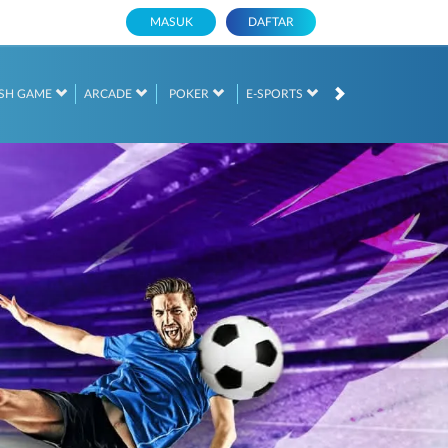
MASUK
DAFTAR
SH GAME
ARCADE
POKER
E-SPORTS
SABUNG AYAM