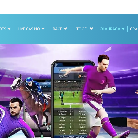
OTS
LIVE CASINO
RACE
TOGEL
OLAHRAGA
CRA