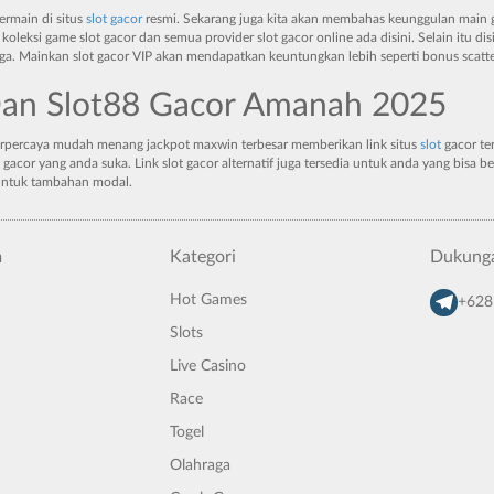
ermain di situs
slot gacor
resmi. Sekarang juga kita akan membahas keunggulan main 
 koleksi game slot gacor dan semua provider slot gacor online ada disini. Selain itu d
a. Mainkan slot gacor VIP akan mendapatkan keuntungkan lebih seperti bonus scatte
 Dan Slot88 Gacor Amanah 2025
 terpercaya mudah menang jackpot maxwin terbesar memberikan link situs
slot
gacor ter
acor yang anda suka. Link slot gacor alternatif juga tersedia untuk anda yang bisa b
untuk tambahan modal.
m
Kategori
Dukung
Hot Games
+628
Slots
Live Casino
Race
Togel
Olahraga