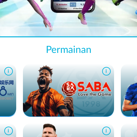
Permainan
i
i
i
i