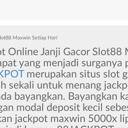
Slot88 Maxwin Setiap Hari
t Online Janji Gacor Slot88 
pat yang menjadi surganya p
KPOT
merupakan situs slot ga
 sekali untuk menang jackp
da bayangkan. Bayangkan k
ngan modal deposit kecil seb
an jackpot maxwin 5000x lip