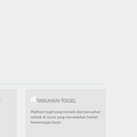
O
TARUHAN TOGEL
Platform togel yang menarik dari perusahan
terbaik di dunia yang menawarkan hadiah
kemenangan besar