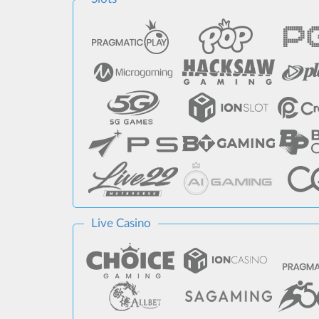
Live Casino