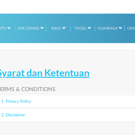
OTS
LIVE CASINO
RACE
TOGEL
OLAHRAGA
CRA
Syarat dan Ketentuan
ERMS & CONDITIONS
1. Privacy Policy
2. Disclaimer