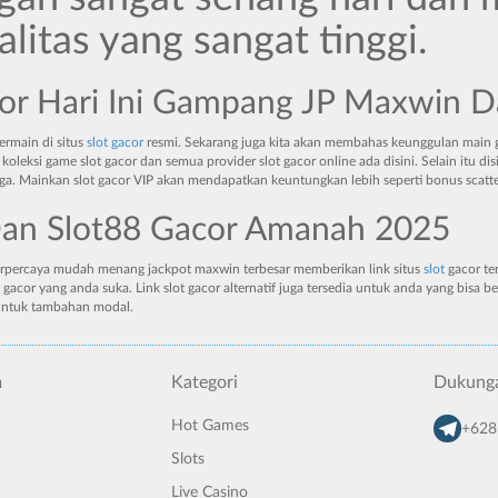
litas yang sangat tinggi.
cor Hari Ini Gampang JP Maxwin D
ermain di situs
slot gacor
resmi. Sekarang juga kita akan membahas keunggulan main 
 koleksi game slot gacor dan semua provider slot gacor online ada disini. Selain itu d
a. Mainkan slot gacor VIP akan mendapatkan keuntungkan lebih seperti bonus scatte
 Dan Slot88 Gacor Amanah 2025
 terpercaya mudah menang jackpot maxwin terbesar memberikan link situs
slot
gacor ter
acor yang anda suka. Link slot gacor alternatif juga tersedia untuk anda yang bisa b
untuk tambahan modal.
m
Kategori
Dukung
Hot Games
+628
Slots
Live Casino