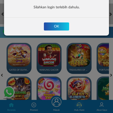
Silahkan login terlebih dahulu.
HOT GAMES
SLOTS
LIVE CASINO
RACE
TOGEL
OL
OK
Game Populer
GATES OF OLYMPUS POP
WARUNG GACOR
TREASURES OF AZTEC
MAHJONG WINS 3 – BLACK SCATTER
SWEET BONANZA 2500
SUPER ELEMENTS 2
Beranda
Promosi
Masuk
Hub. Kami
Akun Saya