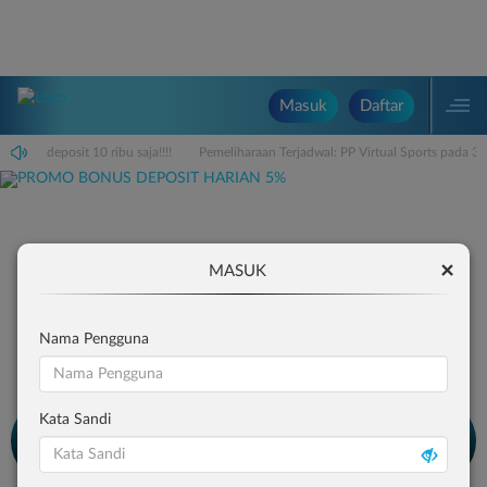
Masuk
Daftar
imal deposit 10 ribu saja!!!!
Pemeliharaan Terjadwal: PP Virtual Sports pada 3
×
MASUK
Nama Pengguna
JACKPOT
PLAY
Kata Sandi
IDR
12,701,306,730