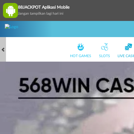
88JACKPOT Aplikasi Mobile
Jangan tampilkan lagi hari ini
HOT GAMES
SLOTS
LIVE CAS