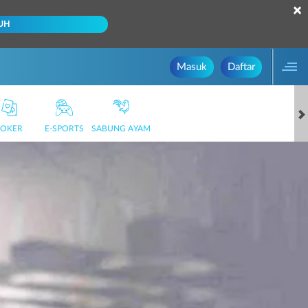
×
UH
Masuk
Daftar
POKER
E-SPORTS
SABUNG AYAM