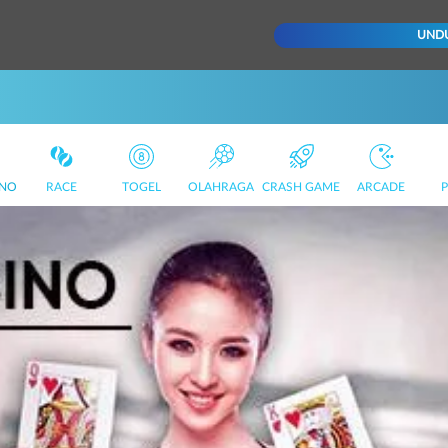
UND
INO
RACE
TOGEL
OLAHRAGA
CRASH GAME
ARCADE