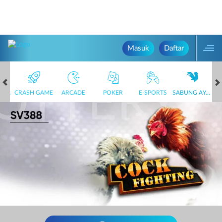
Masuk
Daftar
AGA
CRASH GAME
ARCADE
POKER
E-SPORTS
SABUNG AYAM