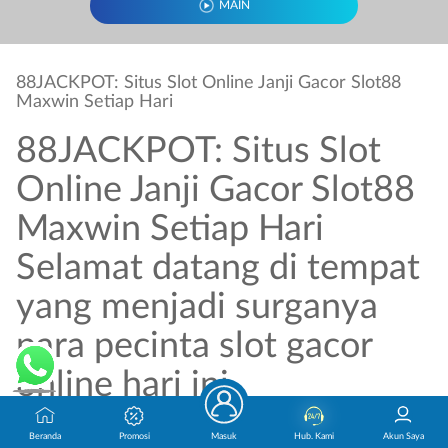
MAIN
88JACKPOT: Situs Slot Online Janji Gacor Slot88
Maxwin Setiap Hari
88JACKPOT: Situs Slot
Online Janji Gacor Slot88
Maxwin Setiap Hari
Selamat datang di tempat
yang menjadi surganya
para pecinta slot gacor
online hari ini.
88JACKPOT
merupakan
Beranda
Promosi
Masuk
Hub. Kami
Akun Saya