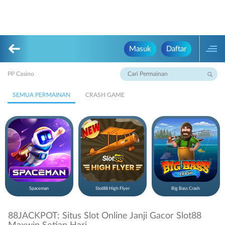
Masuk
Daftar
PP Casino
SEMUA PERMAINAN
CRASH GAME
Spaceman
Slot88 High Flyer
Big Bass Crash
88JACKPOT: Situs Slot Online Janji Gacor Slot88