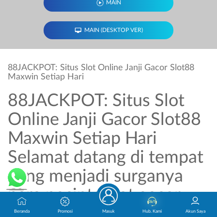
MAIN
MAIN (DESKTOP VER)
88JACKPOT: Situs Slot Online Janji Gacor Slot88
Maxwin Setiap Hari
88JACKPOT: Situs Slot
Online Janji Gacor Slot88
Maxwin Setiap Hari
Selamat datang di tempat
yang menjadi surganya
para pecinta slot gacor
online hari ini.
Beranda
Promosi
Masuk
Hub. Kami
Akun Saya