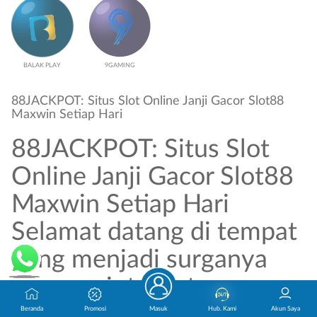
BALAK PLAY
9GAMING
88JACKPOT: Situs Slot Online Janji Gacor Slot88
Maxwin Setiap Hari
88JACKPOT: Situs Slot
Online Janji Gacor Slot88
Maxwin Setiap Hari
Selamat datang di tempat
yang menjadi surganya
para pecinta slot gacor
online hari ini.
Beranda
Promosi
Masuk
Hub. Kami
Akun Saya