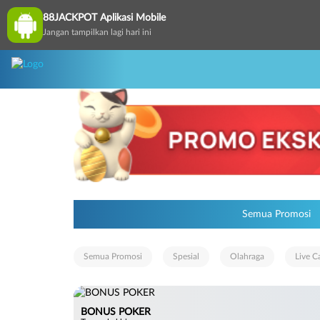
88JACKPOT Aplikasi Mobile
Jangan tampilkan lagi hari ini
Semua Promosi
Semua Promosi
Spesial
Olahraga
Live C
BONUS POKER