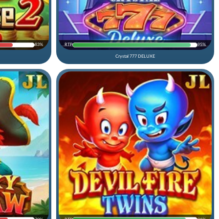
83%
RTP
95%
Crystal 777 DELUXE