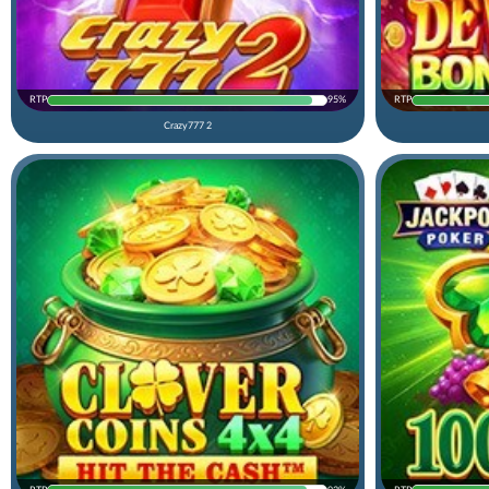
RTP
95%
RTP
Crazy777 2