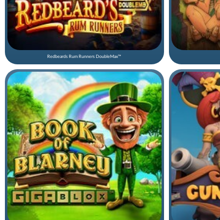
Redbeards Rum Runners DoubleMax™