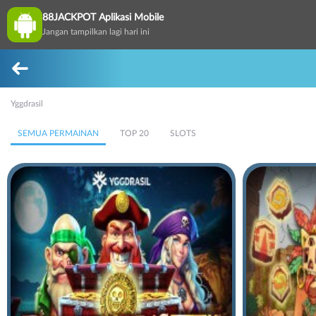
88JACKPOT Aplikasi Mobile
Jangan tampilkan lagi hari ini
Yggdrasil
SEMUA PERMAINAN
TOP 20
SLOTS