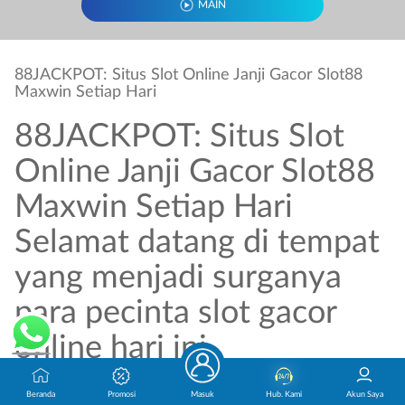
MAIN
88JACKPOT: Situs Slot Online Janji Gacor Slot88
Maxwin Setiap Hari
88JACKPOT: Situs Slot
Online Janji Gacor Slot88
Maxwin Setiap Hari
Selamat datang di tempat
yang menjadi surganya
para pecinta slot gacor
online hari ini.
88JACKPOT
merupakan
Beranda
Promosi
Masuk
Hub. Kami
Akun Saya