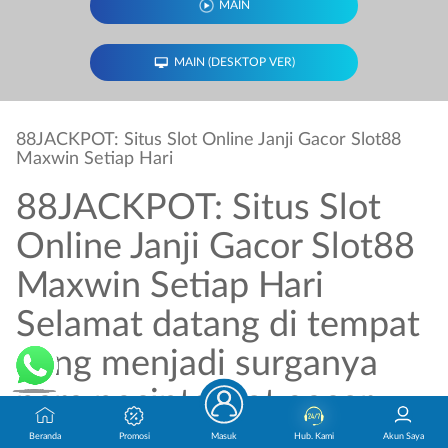
MAIN
MAIN (DESKTOP VER)
88JACKPOT: Situs Slot Online Janji Gacor Slot88
Maxwin Setiap Hari
88JACKPOT: Situs Slot
Online Janji Gacor Slot88
Maxwin Setiap Hari
Selamat datang di tempat
yang menjadi surganya
para pecinta slot gacor
online hari ini.
Beranda
Promosi
Masuk
Hub. Kami
Akun Saya